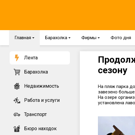
Главная
{
Барахолка
{
Фирмы
{
Фото дня
Продолж
Лента
сезону
Барахолка
Недвижимость
На пляж парка д
завезено больше
На озере организ
Работа и услуги
установлена лаво
Транспорт
Бюро находок