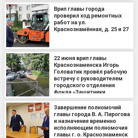
Врип главы города
проверил ход ремонтных
работ на ул.
Краснознамённая, д. 25 и 27
22 июня врип главы
Краснознаменска Игорь
Головатик провёл рабочую
встречу с руководителем
городского отделения
фонда «Защитники
Отечества» Светланой
Толубенской
Завершение полномочий
главы города В. А. Пирогова
и назначение временно
исполняющим полномочия
главы г. о. Краснознаменск