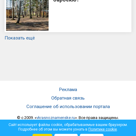
Показать ещё
Реклама
Обратная связь
Соглашение об использовании портала
© c 2009. «
vkrasnoznamenske.ru
». Все права защищены.
Мнение администрации не всегда совпадает с мнением автора.
Сайт использует файлы cookie, обрабатываемые вашим браузером.
Администрация не несет ответственности за достоверность
Подробнее об этом вы можете узнать в
Политике cookie
.
опубликованной информации и за отзывы, оставленные