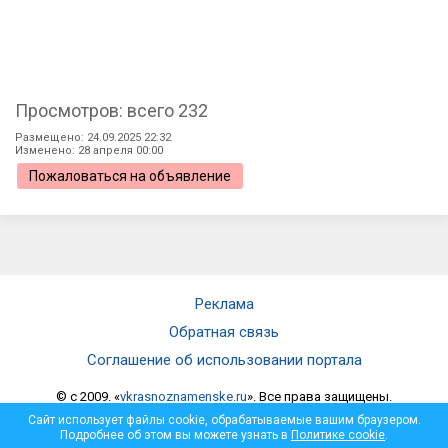
Просмотров: всего 232
Размещено: 24.09.2025 22:32
Изменено: 28 апреля 00:00
Пожаловаться на объявление
Реклама
Обратная связь
Соглашение об использовании портала
© c 2009. «
vkrasnoznamenske.ru
». Все права защищены.
Мнение администрации не всегда совпадает с мнением автора.
Сайт использует файлы cookie, обрабатываемые вашим браузером.
Администрация не несет ответственности за достоверность
Подробнее об этом вы можете узнать в
Политике cookie
.