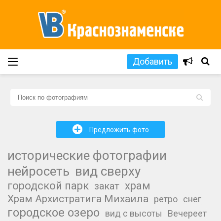
Добавить
L
+
Предложить фото
исторические фотографии
нейросеть
вид сверху
городской парк
храм
закат
Храм Архистратига Михаила
ретро
снег
городское озеро
вид с высоты
Вечереет