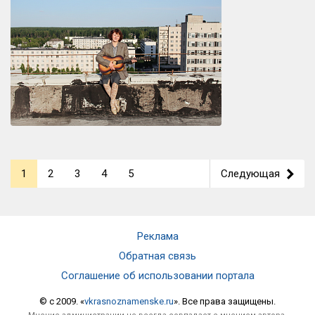
1
2
3
4
5
Следующая
>
Реклама
Обратная связь
Соглашение об использовании портала
© c 2009. «
vkrasnoznamenske.ru
». Все права защищены.