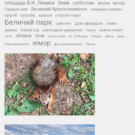
площадь В.И. Ленина
Зима
субботник
весна
вечер
Вечерний Краснознаменск
Первый снег
снежные завалы
сугроб
сугробы
крыша
старое озеро
Беличий парк
самолет
Дом офицеров
осень
новое озеро
дерево
Новый год
новогодние украшения
гараж
облака
тучи
лето
Советская
ул. Победы
птицы
цветы
елка
юмор
Краснознаменск
День космонавтики
Ленин