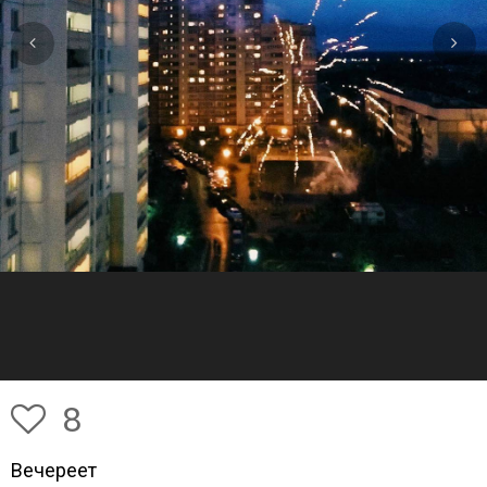
8
Вечереет