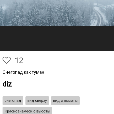
12
Снегопад как туман
diz
снегопад
вид сверху
вид с высоты
Краснознамеск с высоты