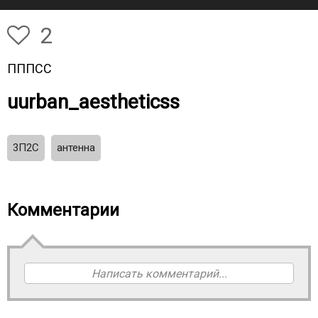
2
ПППСС
uurban_aestheticss
3П2С
антенна
Комментарии
Написать комментарий...