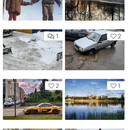
1
2
2
1