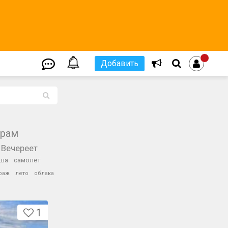
Добавить
L
храм
Вечереет
ша
самолет
раж
лето
облака
1