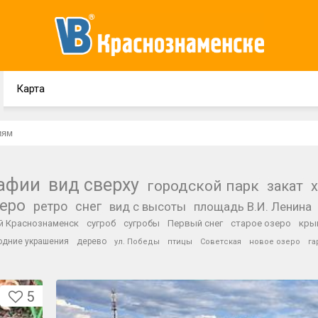
Карта
рафии
вид сверху
городской парк
закат
зеро
ретро
снег
вид с высоты
площадь В.И. Ленина
й Краснознаменск
сугроб
сугробы
Первый снег
старое озеро
кры
одние украшения
дерево
ул. Победы
птицы
Советская
новое озеро
га
5