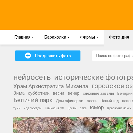
Главная
{
Барахолка
{
Фирмы
{
Фото дня
+
Предложить фото
нейросеть
исторические фотог
городское о
Храм Архистратига Михаила
Зима
субботник
весна
вечер
снежные завалы
Вечерни
Беличий парк
Дом офицеров
осень
Новый год
новог
юмор
тучи
над городом
Гимназия №1
цветы
елка
Краснознаменск