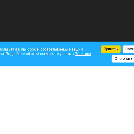
Принять
Наст
пользует файлы cookie, обрабатываемые вашим
ом. Подробнее об этом вы можете узнать в
Политике
Отклонить
Комментарии
я г.Краснознаменск
На