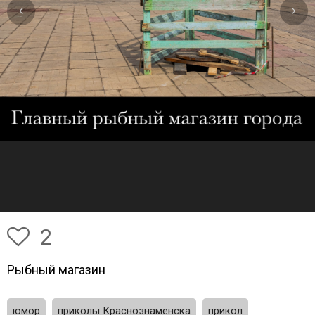
2
Рыбный магазин
юмор
приколы Краснознаменска
прикол