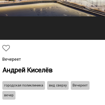
Вечереет
Андрей Киселёв
городская поликлиника
вид сверху
Вечереет
вечер