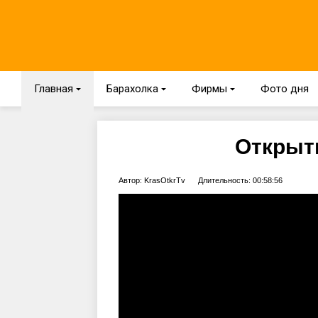
Главная
{
Барахолка
{
Фирмы
{
Фото дня
Открыты
Автор: KrasOtkrTv
Длительность: 00:58:56