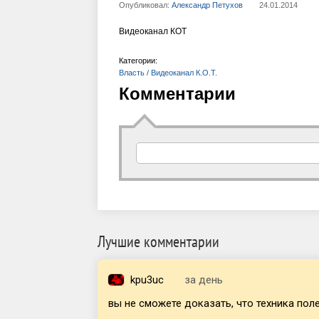
Опубликовал:
Александр Петухов
24.01.2014
Видеоканал КОТ
Категории:
Власть / Видеоканал К.О.Т.
Комментарии
Лучшие комментарии
kpu3uc
за день
вы не сможете доказать, что техника поле