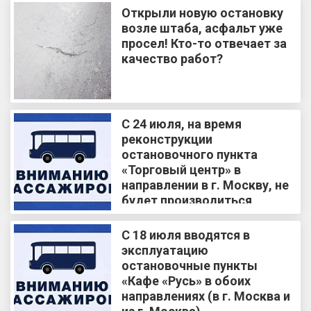
Открыли новую остановку
возле штаба, асфальт уже
просел! Кто-то отвечает за
качество работ?
С 24 июля, на время
реконструкции
остановочного пункта
«Торговый центр» в
направлении в г. Москву, не
будет производиться
посадка и высадка
пассажиров
С 18 июля вводятся в
эксплуатацию
остановочные пункты
«Кафе «Русь» в обоих
направлениях (в г. Москва и