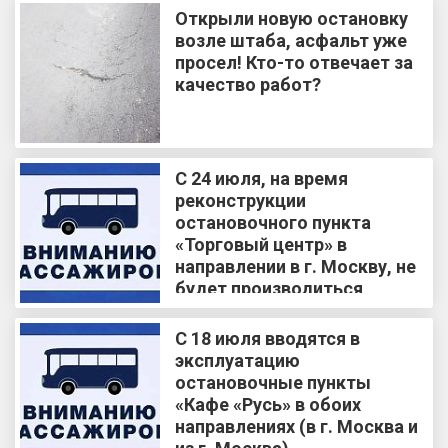
Открыли новую остановку
возле штаба, асфальт уже
просел! Кто-то отвечает за
качество работ?
С 24 июля, на время
реконструкции
остановочного пункта
«Торговый центр» в
направлении в г. Москву, не
будет производиться
посадка и высадка
пассажиров
С 18 июля вводятся в
эксплуатацию
остановочные пункты
«Кафе «Русь» в обоих
направлениях (в г. Москва и