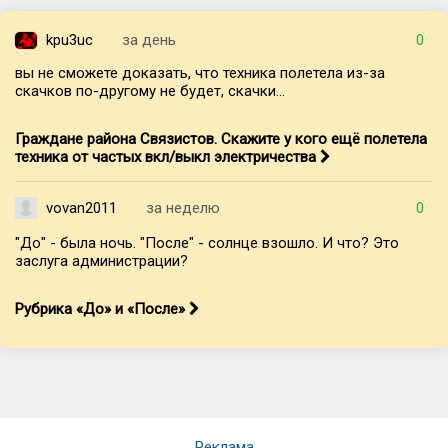
kpu3uc
за день
0
вы не сможете доказать, что техника полетела из-за
скачков по-другому не будет, скачки...
Граждане района Связистов. Скажите у кого ещё полетела
техника от частых вкл/выкл электричества
vovan2011
за неделю
0
"До" - была ночь. "После" - солнце взошло. И что? Это
заслуга администрации?
Рубрика «До» и «После»
Реклама