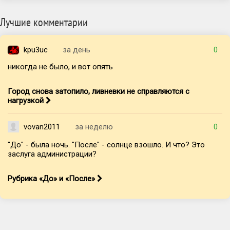
Лучшие комментарии
kpu3uc
за день
0
никогда не было, и вот опять
Город снова затопило, ливневки не справляются с
нагрузкой
vovan2011
за неделю
0
"До" - была ночь. "После" - солнце взошло. И что? Это
заслуга администрации?
Рубрика «До» и «После»