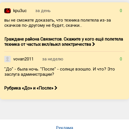
kpu3uc
за день
0
вы не сможете доказать, что техника полетела из-за
скачков по-другому не будет, скачки...
Граждане района Связистов. Скажите у кого ещё полетела
техника от частых вкл/выкл электричества
vovan2011
за неделю
0
"До" - была ночь. "После" - солнце взошло. И что? Это
заслуга администрации?
Рубрика «До» и «После»
Реклама