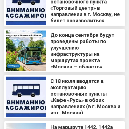
остановочного пункта
«Торговый центр» в
направлении в г. Москву, не
будет производиться
посадка и высадка
пассажиров
До конца сентября будут
проведены работы по
улучшению
инфраструктуры на
маршрутах проекта
«Москва — область»
С 18 июля вводятся в
эксплуатацию
остановочные пункты
«Кафе «Русь» в обоих
направлениях (в г. Москва и
из г. Москва)
На маршруте 1442, 1442а