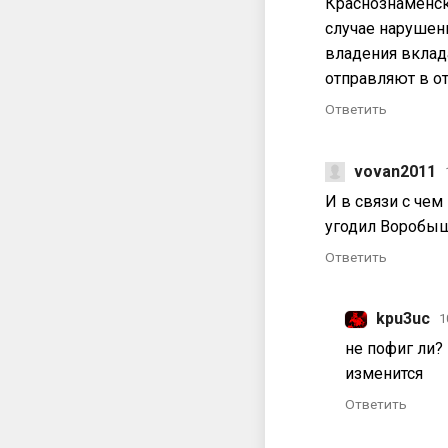
Краснознаменск с
случае нарушен
владения вклада
отправляют в о
Ответить
vovan2011
И в связи с че
угодил Воробы
Ответить
kpu3uc
1
не пофиг ли?
изменится
Ответить