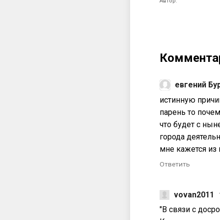
Автор:
Коммента
евгений Бу
истинную причин
парень то почем
что будет с ны
города деятельн
мне кажется из 
Ответить
vovan2011
"В связи с доср