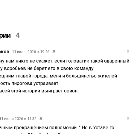
рии
4
рков
11 июня 2026 в 19:46
0
у нам никто не скажет. если головатик такой одаренный
у воробьев не берет его в свою команду.
нешним главой города. меня и большинство жителей
ость пирогова устраивает.
всей этой истории выиграет орион.
11 июня 2026 в 11:32
0
очным прекращением полномочий..." Но в Уставе го