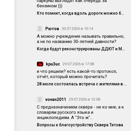
паркуны выглядят как очередь за
бензином )))
Кто помнит, когда вдоль дороги можно было спокойно припарковаться?
Рютов
30.07.2026 в 10:14
А можно учреждение называть правильно,
а не по названию 30-летней давности?
Когда будут реконструированы ДДЮТ и МЦ?
kpu3uc
29.07.2026 в 17:08
и что решили? есть какой-то протокол,
отчёт, который можно прочитать?
28 июля состоялась встреча с жителями в формате «выездной администрации»
vovan2011
29.07.2026 в 13:58
С предназначением сквера - не ко мне, а к
словарям русского языка и
энциклопедиям. А "Это ж"...
Вопросы к благоустройству Сквера Титова