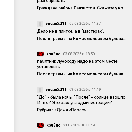
разговривать
Граждане района Связистов. Скажите у кого ещё полетела техника от частых вкл/выкл электричества
vovan2011
05.08.2026 в 11:37
Дело не в плитке, а в "мастерах".
После травмы на Комсомольском бульваре исправили немного плитку, но она опять вся перекошена
kpu3uc
03.08.2026 в 18:50
памятник луноходу надо на этом месте
установить
После травмы на Комсомольском бульваре исправили немного плитку, но она опять вся перекошена
vovan2011
03.08.2026 в 11:19
"До" - была ночь. "После" - солнце взошло.
И что? Это заслуга администрации?
Рубрика «До» и «После»
kpu3uc
31.07.2026 в 11:49