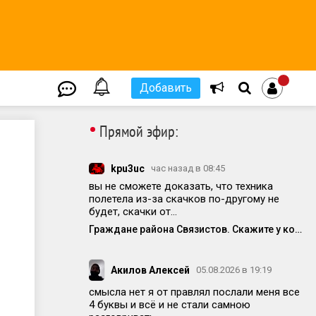
Добавить
•
Прямой эфир:
kpu3uc
час назад в 08:45
вы не сможете доказать, что техника
полетела из-за скачков по-другому не
будет, скачки от...
Граждане района Связистов. Скажите у кого ещё полетела техника от частых вкл/выкл электричества
Акилов Алексей
05.08.2026 в 19:19
смысла нет я от правлял послали меня все
4 буквы и всё и не стали самною