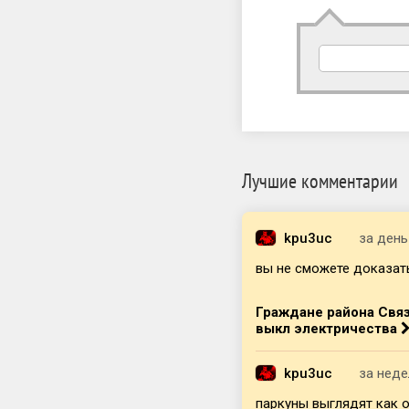
Лучшие комментарии
kpu3uc
за день
вы не сможете доказать,
Граждане района Связ
выкл электричества
kpu3uc
за нед
паркуны выглядят как о