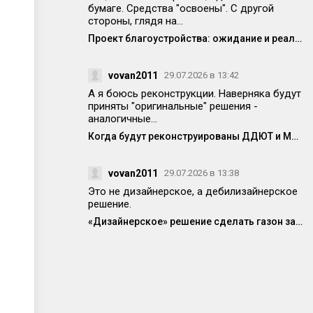
бумаге. Средства "освоены". С другой
стороны, глядя на...
Проект благоустройства: ожидание и реальность
vovan2011
29.07.2026 в 13:42
А я боюсь реконструкции. Наверняка будут
приняты "оригинальные" решения -
аналогичные...
Когда будут реконструированы ДДЮТ и МЦ?
vovan2011
29.07.2026 в 13:38
Это не дизайнерское, а дебилизайнерское
решение.
«Дизайнерское» решение сделать газон заставляет людей прыгать через бордюр или выходить навстречу потоку машин