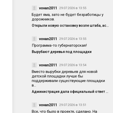
vovan2011
29.07.2026 в 13:55
Будет яма, зато не будет безработицы у
дорожников.
Открыли новую остановку возле штаба, асфальт уже просел! Кто-то отвечает за качество работ?
vovan2011
29.07.2026 в 13:55
Программа-то губернаторская!
Вырубают деревья под площадки
vovan2011
29.07.2026 в 13:54
Вместо вырубки деревьев для новой
детской площадки лучше бы
поддерживали существующие площадки
в...
Администрация дала официальный ответ по поводу спила деревьев на Победе 14
vovan2011
29.07.2026 в 13:51
Все, что было в проекте, сделано. На