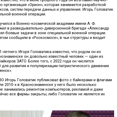
 известно, что в июне прошлого года он возглавил научно-
ю организация «Орион», которая занимается разработкой
сов, систем передачи данных и управления. Игорь Головатик
льной военной операции.
учился в Военно-космической академии имени А. Ф.
жил в разведывательно-диверсионной бригаде «Александр
ял боевые задачи в зоне специальной военной операции.
том сообщили в «Роскосмосе», в чьи структуры и входит
1-летнего Игоря Головатика известно, что родом он из
снознаменске он довольно известный человек — один из
айкеров ЗАТО. Более того, с 2022 года он числится
 для развития и популяризации патриотического движения
енск».
ВО Игорь Головатик публиковал фото с байкерами и флагами
ле 2010-х в Краснознаменске у него было несколько
ые занимались ремонтом компьютеров, рекламой и даже
йчас все фирмы закрыты, либо Головатик не является их