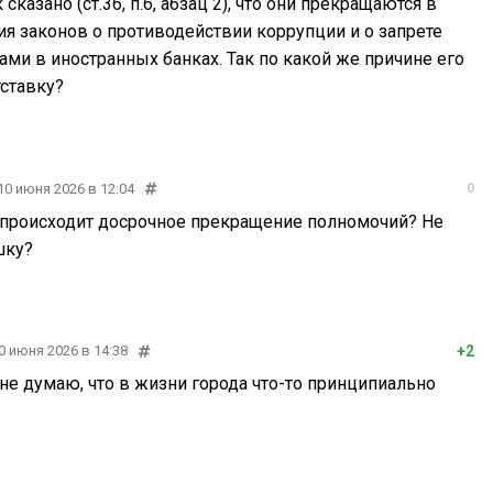
казано (ст.36, п.6, абзац 2), что они прекращаются в
ия законов о противодействии коррупции и о запрете
ми в иностранных банках. Так по какой же причине его
тставку?
10 июня 2026 в 12:04
0
м происходит досрочное прекращение полномочий? Не
шку?
+2
0 июня 2026 в 14:38
 не думаю, что в жизни города что-то принципиально