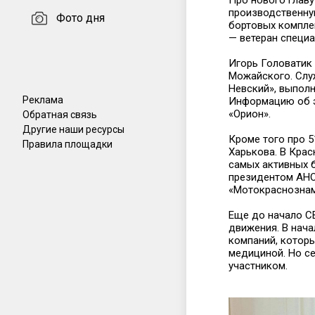
Про нового главу
производственну
Фото дня
бортовых комплек
— ветеран специа
Игорь Головатик 
Можайского. Слу
Невский», выполн
Реклама
Информацию об э
«Орион».
Обратная связь
Другие наши ресурсы
Кроме того про 5
Правила площадки
Харькова. В Кра
самых активных б
президентом АНО
«Мотокраснознам
Еще до начало С
движения. В нача
компаний, котор
медициной. Но се
участником.