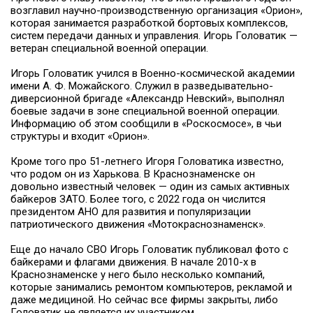
возглавил научно-производственную организация «Орион»,
которая занимается разработкой бортовых комплексов,
систем передачи данных и управления. Игорь Головатик —
ветеран специальной военной операции.
Игорь Головатик учился в Военно-космической академии
имени А. Ф. Можайского. Служил в разведывательно-
диверсионной бригаде «Александр Невский», выполнял
боевые задачи в зоне специальной военной операции.
Информацию об этом сообщили в «Роскосмосе», в чьи
структуры и входит «Орион».
Кроме того про 51-летнего Игоря Головатика известно,
что родом он из Харькова. В Краснознаменске он
довольно известный человек — один из самых активных
байкеров ЗАТО. Более того, с 2022 года он числится
президентом АНО для развития и популяризации
патриотического движения «Мотокраснознаменск».
Еще до начало СВО Игорь Головатик публиковал фото с
байкерами и флагами движения. В начале 2010-х в
Краснознаменске у него было несколько компаний,
которые занимались ремонтом компьютеров, рекламой и
даже медициной. Но сейчас все фирмы закрыты, либо
Головатик не является их участником.