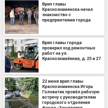
Врип главы
Краснознаменска начал
знакомство с
предприятиями города
Врип главы города
проверил ход ремонтных
работ на ул.
Краснознамённая, д. 25 и 27
22 июня врип главы
Краснознаменска Игорь
Головатик провёл рабочую
встречу с руководителем
городского отделения
фонда «Защитники