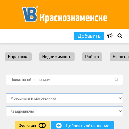
Добавить
Барахолка
Недвижимость
Работа
Бюро на
L
+
Фильтры
Добавить объявление