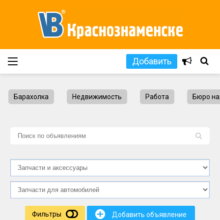
Добавить
Барахолка
Недвижимость
Работа
Бюро на
L
+
Фильтры
Добавить объявление