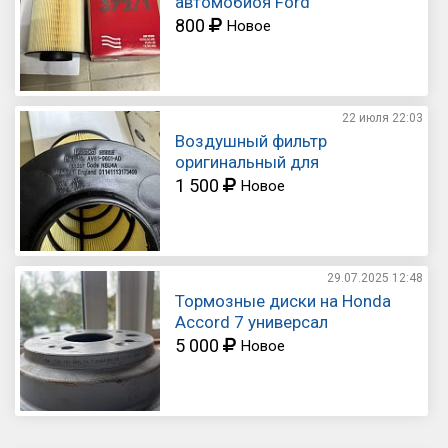
автомобиоя Ford
800
Новое
22 июля
22:03
Воздушный фильтр
оригинальный для
автомобиоя Ford
1 500
Новое
29.07.2025
12:48
Тормозные диски на Honda
Accord 7 универсал
5 000
Новое