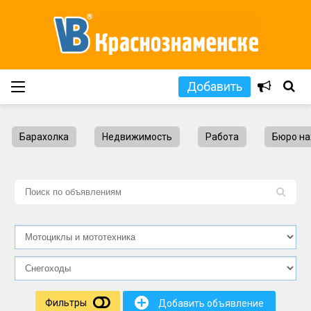
Добавить
Барахолка
Недвижимость
Работа
Бюро на
L
+
Фильтры
Добавить объявление