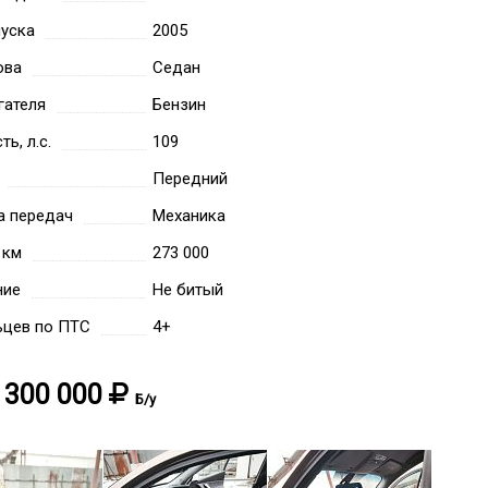
уска
2005
ова
Седан
гателя
Бензин
ь, л.с.
109
Передний
а передач
Механика
 км
273 000
ние
Не битый
ьцев по ПТС
4+
300 000
Б/у