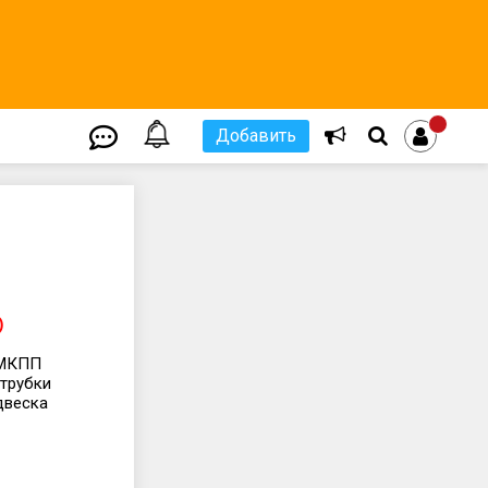
Добавить
)
 МКПП
 трубки
двеска