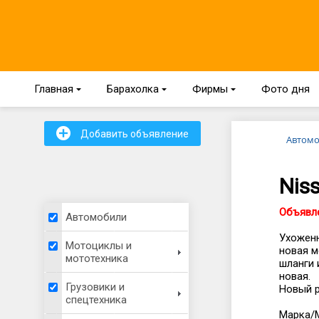
Главная
{
Барахолка
{
Фирмы
{
Фото дня
+
Добавить объявление
Автом
Niss
Объявле
Автомобили
Ухоженн
Мотоциклы и
новая м
мототехника
шланги 
новая.
Грузовики и
Новый р
спецтехника
Марка/