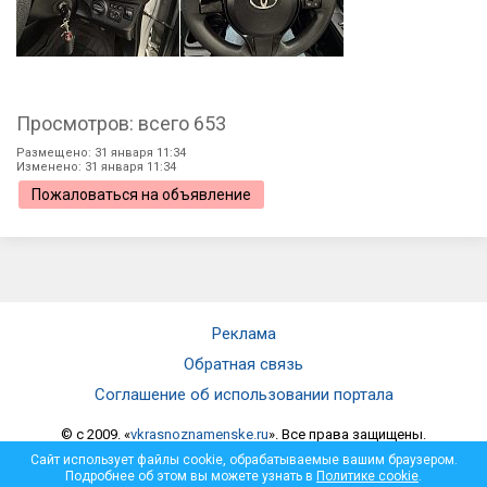
Просмотров: всего 653
Размещено: 31 января 11:34
Изменено: 31 января 11:34
Пожаловаться на объявление
Реклама
Обратная связь
Соглашение об использовании портала
© c 2009. «
vkrasnoznamenske.ru
». Все права защищены.
Мнение администрации не всегда совпадает с мнением автора.
Сайт использует файлы cookie, обрабатываемые вашим браузером.
Администрация не несет ответственности за достоверность
Подробнее об этом вы можете узнать в
Политике cookie
.