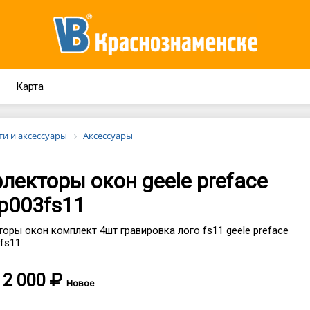
Карта
ти и аксессуары
Аксессуары
лекторы окон geele preface
p003fs11
оры окон комплект 4шт гравировка лого fs11 geele preface
fs11
2 000
Новое