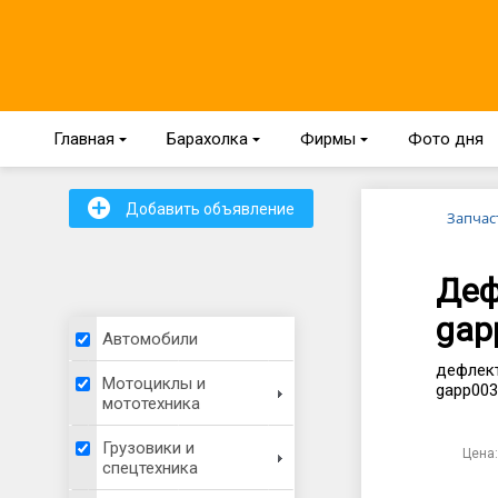
Главная
{
Барахолка
{
Фирмы
{
Фото дня
+
Добавить объявление
Запчас
Деф
gap
Автомобили
дефлект
Мотоциклы и
gapp003
мототехника
Грузовики и
Цена:
спецтехника