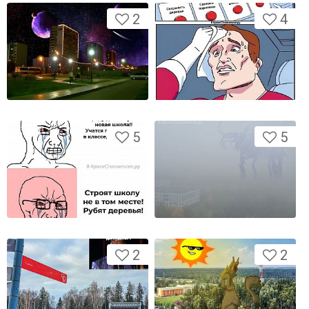
2
4
5
5
2
2