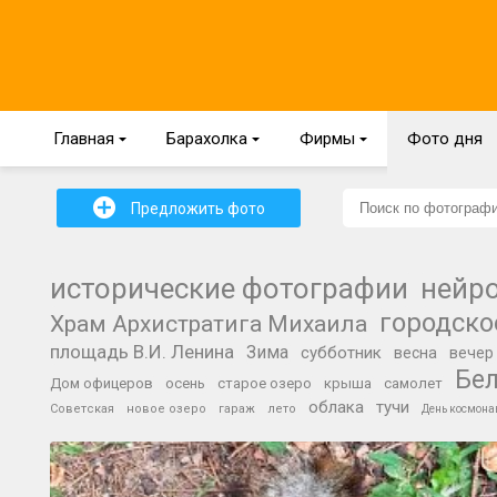
Главная
{
Барахолка
{
Фирмы
{
Фото дня
+
Предложить фото
исторические фотографии
нейр
городско
Храм Архистратига Михаила
площадь В.И. Ленина
Зима
субботник
весна
вечер
Бе
Дом офицеров
осень
старое озеро
крыша
самолет
облака
тучи
Советская
новое озеро
гараж
лето
День космона