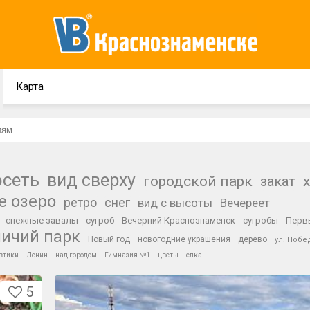
Карта
осеть
вид сверху
городской парк
закат
е озеро
ретро
снег
вид с высоты
Вечереет
снежные завалы
сугроб
Вечерний Краснознаменск
сугробы
Перв
личий парк
Новый год
новогодние украшения
дерево
ул. Поб
втики
Ленин
над городом
Гимназия №1
цветы
елка
5