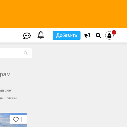
Добавить
L
храм
ый снег
еды
птицы
1