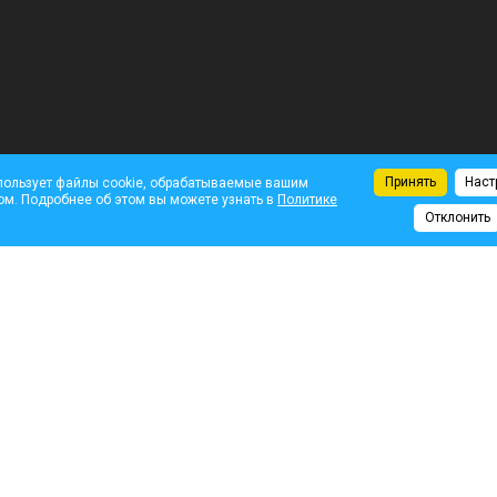
Принять
Наст
пользует файлы cookie, обрабатываемые вашим
ом. Подробнее об этом вы можете узнать в
Политике
Отклонить
Комментарии
На
ху