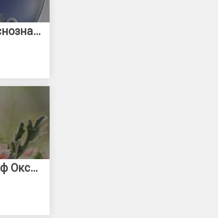
Видео и фото в Краснознаменске!
Cвадебный фотограф Оксана