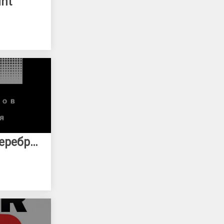
nt
Фотограф Михаил Серебренников