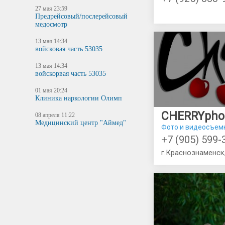
27 мая 23:59
Предрейсовый/послерейсовый
медосмотр
13 мая 14:34
войсковая часть 53035
13 мая 14:34
войскорвая часть 53035
01 мая 20:24
Клиника наркологии Олимп
08 апреля 11:22
Медицинский центр "Аймед"
Фото и видеосъем
+7 (905) 599-
г.Краснознаменск