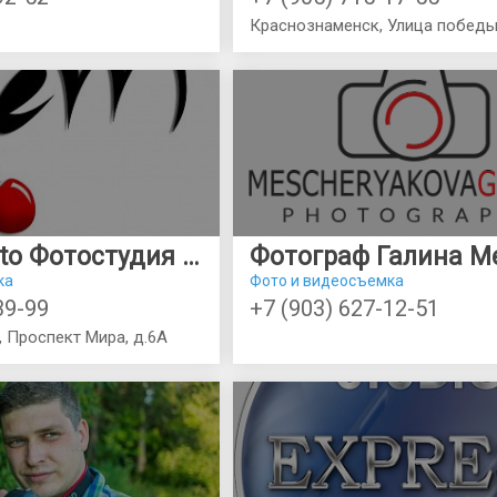
Краснознаменск, Улица победы
CHERRYphoto Фотостудия "ВИШНЯ" г.Краснознаменск
ка
Фото и видеосъемка
39-99
+7 (903) 627-12-51
, Проспект Мира, д.6А