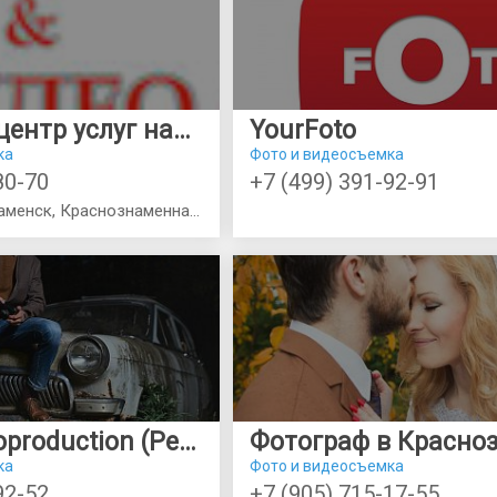
Городской центр услуг населению
YourFoto
ка
Фото и видеосъемка
80-70
+7 (499) 391-92-91
Россия, Краснознаменск, Краснознаменная, 12, Гостиница
V.Ivlev Photoproduction (Рекламная фотография)
ка
Фото и видеосъемка
92-52
+7 (905) 715-17-55