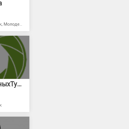
а
143090, Россия, Краснознаменск, Молодежная 5
Создание ВиртуальныхТуров
к