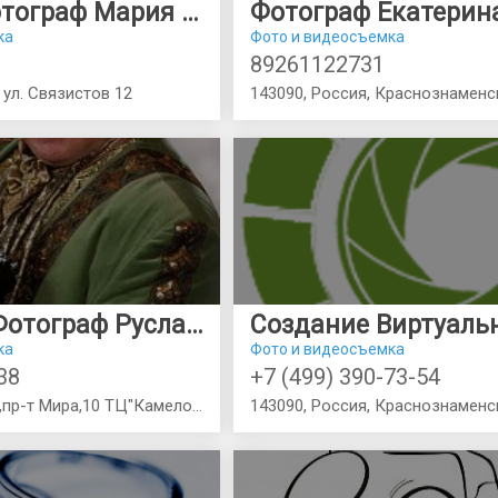
Wedding Фотограф Мария Суслова
Фотограф Екатерин
ка
Фото и видеосъемка
89261122731
ул. Связистов 12
Отвязный Фотограф Руслан Мордвинов
ка
Фото и видеосъемка
38
+7 (499) 390-73-54
г.Краснознаменск,пр-т Мира,10 ТЦ"Камелот"
143090, Россия, Краснознаменс