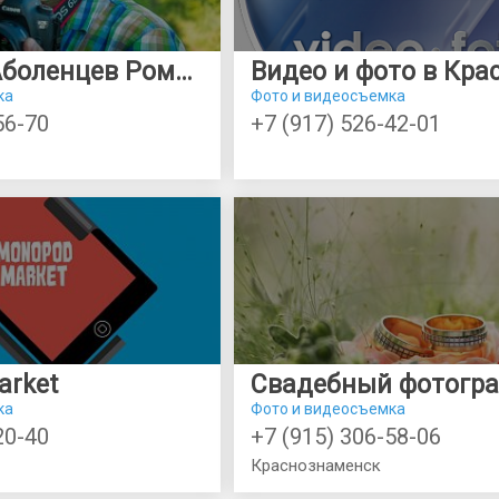
Фотограф Аболенцев Роман
ка
Фото и видеосъемка
56-70
+7 (917) 526-42-01
arket
ка
Фото и видеосъемка
20-40
+7 (915) 306-58-06
Краснознаменск