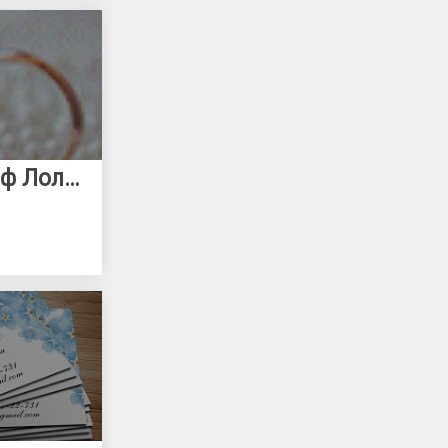
Свадебный фотограф Лолита Лопатина