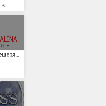
 7б
Фотограф Галина Мещерякова