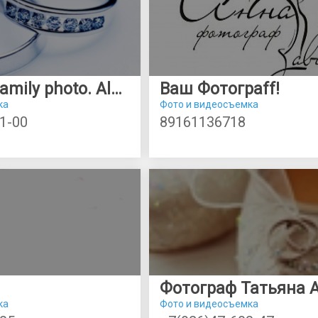
Wedding & family photo. Alexander Perederiy.
Ваш Фотограff!
ка
Фото и видеосъемка
1-00
89161136718
Фотограф Татьяна 
ка
Фото и видеосъемка