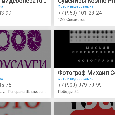
Фотограф и видеооператор Мария Юдашкина
Сувениры Kosmo Pri
ка
Фото и видеосъемка
43-99
+7 (950) 101-23-24
12/2 Связистов
ка
Фото и видеосъемка
05-76
+7 (999) 979-79-99
г. Краснознаменск, ул. Генерала Шлыкова, д. 1, цокольный этаж
Победы, 22