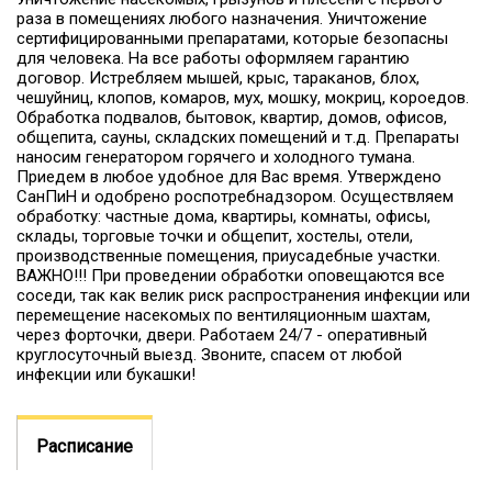
раза в помещениях любого назначения. Уничтожение 
сертифицированными препаратами, которые безопасны 
для человека. На все работы оформляем гарантию 
договор. Истребляем мышей, крыс, тараканов, блох, 
чешуйниц, клопов, комаров, мух, мошку, мокриц, короедов. 
Обработка подвалов, бытовок, квартир, домов, офисов, 
общепита, сауны, складских помещений и т.д. Препараты 
наносим генератором горячего и холодного тумана. 
Приедем в любое удобное для Вас время. 
Утверждено 
СанПиН и одобрено роспотребнадзором.
Осуществляем 
обработку: частные дома, квартиры, комнаты, офисы, 
склады, торговые
точки и общепит, хостелы, отели, 
производственные помещения, приусадебные участки.
ВАЖНО!!! При проведении обработки оповещаются все 
соседи, так как велик риск распространения инфекции или 
перемещение насекомых по вентиляционным шахтам, 
через форточки, двери.
Работаем 24/7 - оперативный 
круглосуточный выезд.
Звоните, спасем от любой 
инфекции или букашки!
Расписание