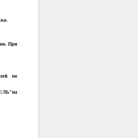
жка.
тно.
При
лей по
ЕЛЬ"на