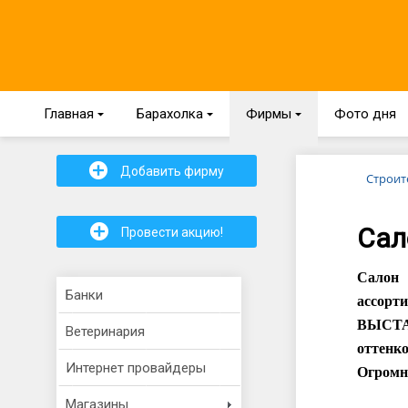
Главная
{
Барахолка
{
Фирмы
{
Фото дня
+
Добавить фирму
Строит
+
Сал
Провести акцию!
Салон
Банки
ассорт
ВЫСТА
Ветеринария
оттенко
Интернет провайдеры
Огромн
Магазины