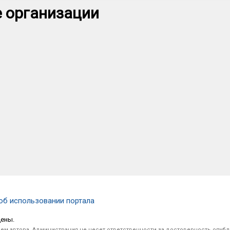
 организации
об использовании портала
щены.
ем автора. Администрация не несет ответственности за достоверность опуб