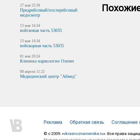
Похожие
27 мая 23:59
Предрейсовый/послерейсовый
медосмотр
13 мая 14:34
войсковая часть 53035
13 мая 14:34
войскорвая часть 53035
01 мая 20:24
Клиника наркологии Олимп
08 апреля 11:22
Медицинский центр "Аймед"
Реклама
Обратная связь
Соглашение 
© c 2009. «
vkrasnoznamenske.ru
». Все права защи
Мнение администрации не всегда совпадает с мнени