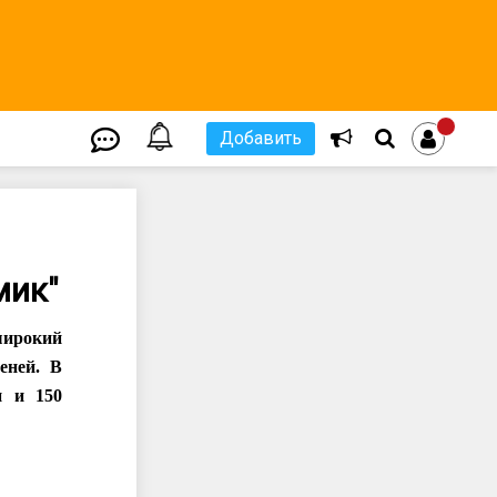
Добавить
мик"
ирокий
еней. В
 и 150