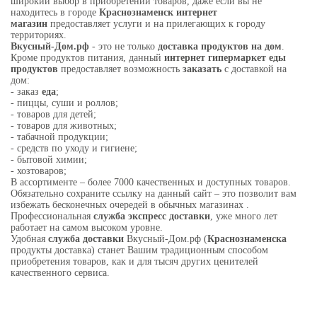
широкий выбор в приобретении товаров, даже если вы не
находитесь в городе
Краснознаменск интернет
магазин
предоставляет услуги и на прилегающих к городу
территориях.
Вкусный-Дом.рф
- это не только
доставка продуктов на дом
.
Кроме продуктов питания, данный
интернет гипермаркет еды
продуктов
предоставляет возможность
заказать
с доставкой на
дом:
- заказ
еда
;
- пиццы, суши и роллов;
- товаров для детей;
- товаров для животных;
- табачной продукции;
- средств по уходу и гигиене;
- бытовой химии;
- хозтоваров;
В ассортименте – более 7000 качественных и доступных товаров.
Обязательно сохраните ссылку на данный сайт – это позволит вам
избежать бесконечных очередей в обычных магазинах .
Профессиональная
служба экспресс доставки
, уже много лет
работает на самом высоком уровне.
Удобная
служба доставки
Вкусный-Дом.рф (
Краснознаменска
продукты доставка) станет Вашим традиционным способом
приобретения товаров, как и для тысяч других ценителей
качественного сервиса.