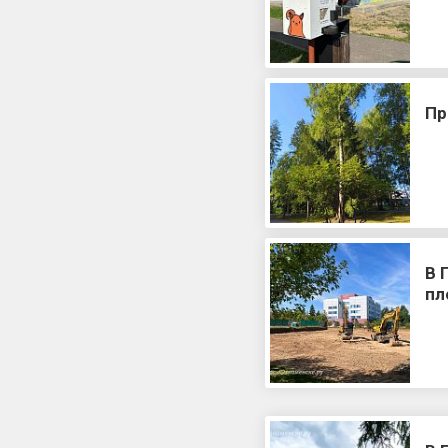
Пр
В 
пл