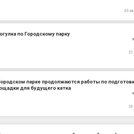
03 ав
огулка по Городскому парку
27
Городском парке продолжаются работы по подготов
ощадки для будущего катка
20