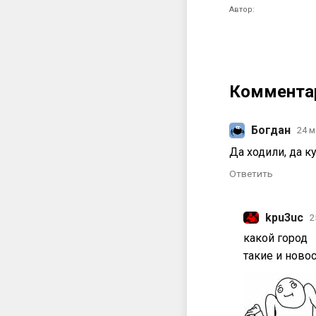
Автор:
Коммента
Богдан
24 м
Да ходили, да к
Ответить
kpu3uc
2
какой город
такие и ново