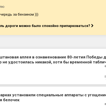
елю
чередь за бензином )))
оль дороги можно было спокойно припарковаться?
штановая аллея в ознаменование 80-летия Победы д
р не удостоилась никакой, хотя бы временной табли
парках установили специальные аппараты с угощен
я белочек