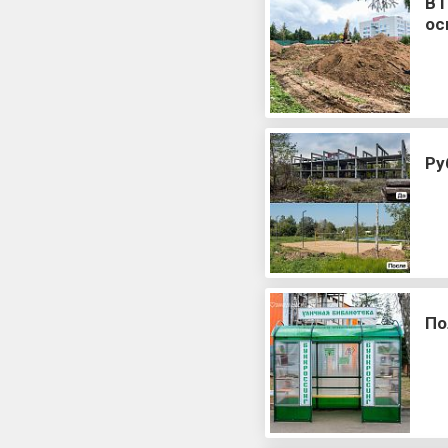
В 
ос
Ру
По