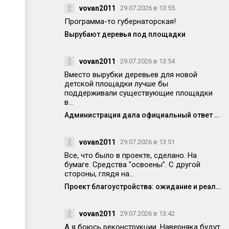
vovan2011
29.07.2026 в 13:55
Программа-то губернаторская!
Вырубают деревья под площадки
vovan2011
29.07.2026 в 13:54
Вместо вырубки деревьев для новой
детской площадки лучше бы
поддерживали существующие площадки
в...
Администрация дала официальный ответ по поводу спила деревьев на Победе 14
vovan2011
29.07.2026 в 13:51
Все, что было в проекте, сделано. На
бумаге. Средства "освоены". С другой
стороны, глядя на...
Проект благоустройства: ожидание и реальность
vovan2011
29.07.2026 в 13:42
А я боюсь реконструкции. Наверняка будут