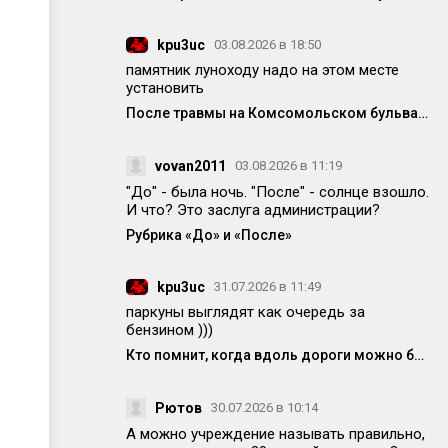
kpu3uc
03.08.2026 в 18:50
памятник луноходу надо на этом месте
установить
После травмы на Комсомольском бульваре исправили немного плитку, но она опять вся перекошена
vovan2011
03.08.2026 в 11:19
"До" - была ночь. "После" - солнце взошло.
И что? Это заслуга администрации?
Рубрика «До» и «После»
kpu3uc
31.07.2026 в 11:49
паркуны выглядят как очередь за
бензином )))
Кто помнит, когда вдоль дороги можно было спокойно припарковаться?
Рютов
30.07.2026 в 10:14
А можно учреждение называть правильно,