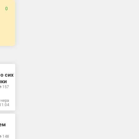
0
о сих
чки
157
Вчера
11:04
ием
148