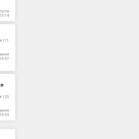
густа
13:14
171
 июля
16:07
ке
125
 июля
15:03