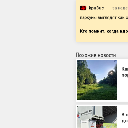
kpu3uc
за нед
паркуны выглядят как о
Кто помнит, когда вд
Похожие новости
Ка
по
В 
дл