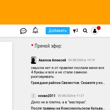
Добавить
•
Прямой эфир:
Акилов Алексей
05.08.2026 в 19:19
смысла нет я от правлял послали меня все
4 буквы и всё и не стали самною
разговривать
Граждане района Связистов. Скажите у кого ещё полетела техника от частых вкл/выкл электричества
vovan2011
05.08.2026 в 11:37
Дело не в плитке, а в "мастерах".
После травмы на Комсомольском бульваре исправили немного плитку, но она опять вся перекошена