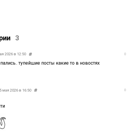
рии
3
ая 2026 в 12:50
0
упались.. тупейшие посты какие то в новостях
5 мая 2026 в 16:50
0
сти