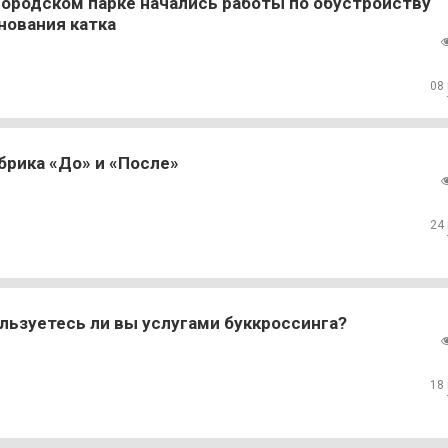
Городском парке начались работы по обустройству
нования катка
08
брика «До» и «После»
24
льзуетесь ли вы услугами буккроссинга?
18