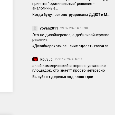
приняты "оригинальные" решения -
аналогичные...
Когда будут реконструированы ДДЮТ и МЦ?
vovan2011
29.07.2026 в 13:38
Это не дизайнерское, а дебилизайнерское
решение.
«Дизайнерское» решение сделать газон заставляет людей прыгать через бордюр или выходить навстречу потоку машин
kpu3uc
27.07.2026 в 16:31
а чей коммерческий интерес в установке
площадок, кто знает? просто интересно
Вырубают деревья под площадки