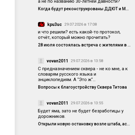
а не по названию 30-летней давности?
Когда будут реконструированы ДДЮТ и МЦ?
kpu3uc
29.07.2026 в 17:08
и что решили? есть какой-то протокол,
отчёт, который можно прочитать?
28 июля состоялась встреча с жителями в формате «выездной администрации»
vovan2011
29.07.2026 в 13:58
С предназначением сквера - не ко мне, а к
словарям русского языка и
энциклопедиям. А "Это ж"...
Вопросы к благоустройству Сквера Титова
vovan2011
29.07.2026 в 13:55
Будет яма, зато не будет безработицы у
дорожников.
Открыли новую остановку возле штаба, асфальт уже просел! Кто-то отвечает за качество работ?