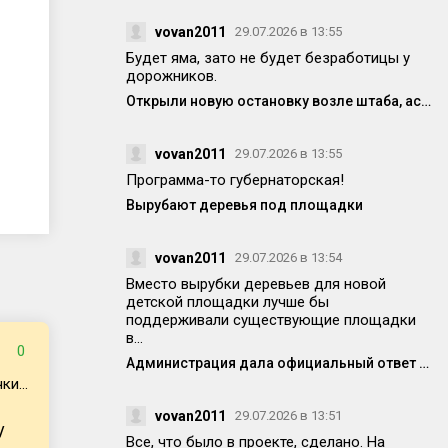
vovan2011
29.07.2026 в 13:55
Будет яма, зато не будет безработицы у
дорожников.
Открыли новую остановку возле штаба, асфальт уже просел! Кто-то отвечает за качество работ?
vovan2011
29.07.2026 в 13:55
Программа-то губернаторская!
Вырубают деревья под площадки
vovan2011
29.07.2026 в 13:54
Вместо вырубки деревьев для новой
детской площадки лучше бы
поддерживали существующие площадки
в...
0
Администрация дала официальный ответ по поводу спила деревьев на Победе 14
и...
vovan2011
29.07.2026 в 13:51
/
Все, что было в проекте, сделано. На