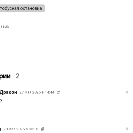
тобусная остановка
11:33
рии
2
 Дракон
27 мая 2026 в 14:44
0
?
й
28 мая 2026 в 00:10
0