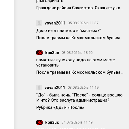
разговривать
Граждане района Связистов. Скажите у кого ещё полетела техника от частых вкл/выкл электричества
vovan2011
05.08.2026 в 11:37
Дело не в плитке, а в "мастерах".
После травмы на Комсомольском бульваре исправили немного плитку, но она опять вся перекошена
kpu3uc
03.08.2026 в 18:50
памятник луноходу надо на этом месте
установить
После травмы на Комсомольском бульваре исправили немного плитку, но она опять вся перекошена
vovan2011
03.08.2026 в 11:19
"До" - была ночь. "После" - солнце взошло.
И что? Это заслуга администрации?
Рубрика «До» и «После»
kpu3uc
31.07.2026 в 11:49