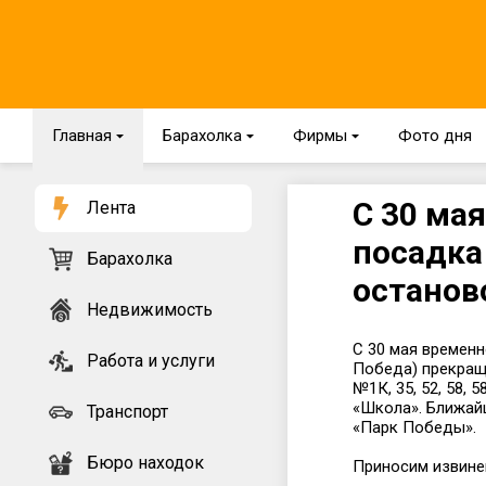
Главная
{
Барахолка
{
Фирмы
{
Фото дня
С 30 ма
Лента
посадка
Барахолка
останов
Недвижимость
С 30 мая временн
Работа и услуги
Победа) прекращ
№1К, 35, 52, 58, 
«Школа». Ближайш
Транспорт
«Парк Победы».
Бюро находок
Приносим извине