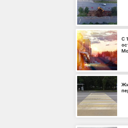
С 
ос
Мо
Жи
пе