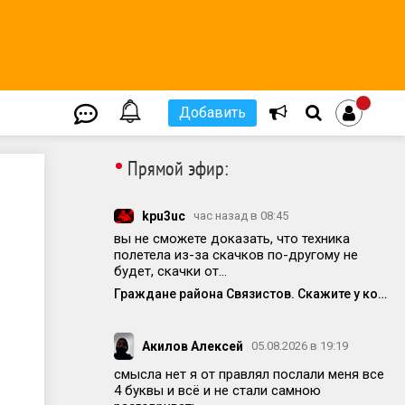
Добавить
•
Прямой эфир:
kpu3uc
час назад в 08:45
вы не сможете доказать, что техника
полетела из-за скачков по-другому не
будет, скачки от...
Граждане района Связистов. Скажите у кого ещё полетела техника от частых вкл/выкл электричества
Акилов Алексей
05.08.2026 в 19:19
смысла нет я от правлял послали меня все
4 буквы и всё и не стали самною