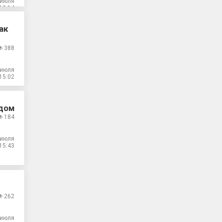
 июля
12:14
ак
388
 июля
15:02
одом
184
 июля
15:43
262
 июля