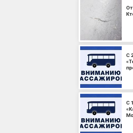
От
Кт
С 
«Т
пр
С 
«К
Мо