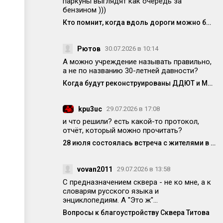
паркуны выглядят как очередь за
бензином )))
Кто помнит, когда вдоль дороги можно было спокойно припарковаться?
Рютов
30.07.2026 в 10:14
А можно учреждение называть правильно,
а не по названию 30-летней давности?
Когда будут реконструированы ДДЮТ и МЦ?
kpu3uc
29.07.2026 в 17:08
и что решили? есть какой-то протокол,
отчёт, который можно прочитать?
28 июля состоялась встреча с жителями в формате «выездной администрации»
vovan2011
29.07.2026 в 13:58
С предназначением сквера - не ко мне, а к
словарям русского языка и
энциклопедиям. А "Это ж"...
Вопросы к благоустройству Сквера Титова