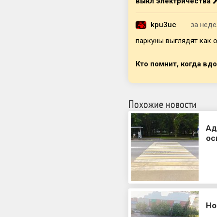
выкл электричества
kpu3uc
за нед
паркуны выглядят как о
Кто помнит, когда вд
Похожие новости
Ад
ос
Но