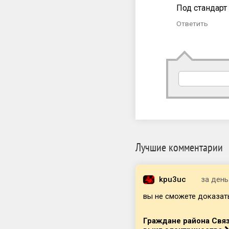
Под стандарт
Ответить
Лучшие комментарии
kpu3uc
за день
вы не сможете доказать,
Граждане района Связ