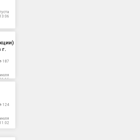
густа
13:06
кции)
 г.
187
 июля
11:16
124
 июля
11:02