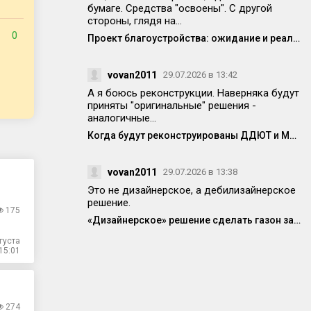
бумаге. Средства "освоены". С другой
стороны, глядя на...
0
Проект благоустройства: ожидание и реальность
vovan2011
29.07.2026 в 13:42
А я боюсь реконструкции. Наверняка будут
приняты "оригинальные" решения -
аналогичные...
Когда будут реконструированы ДДЮТ и МЦ?
vovan2011
29.07.2026 в 13:38
Это не дизайнерское, а дебилизайнерское
решение.
175
«Дизайнерское» решение сделать газон заставляет людей прыгать через бордюр или выходить навстречу потоку машин
густа
15:01
274