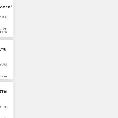
осел!
380
 июля
12:39
кта
266
 июля
13:26
кты
143