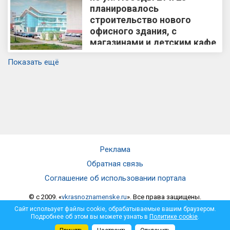
планировалось
строительство нового
офисного здания, с
магазинами и детским кафе
Показать ещё
Реклама
Обратная связь
Соглашение об использовании портала
© c 2009. «
vkrasnoznamenske.ru
». Все права защищены.
Мнение администрации не всегда совпадает с мнением автора.
Сайт использует файлы cookie, обрабатываемые вашим браузером.
Администрация не несет ответственности за достоверность
Подробнее об этом вы можете узнать в
Политике cookie
.
опубликованной информации и за отзывы, оставленные