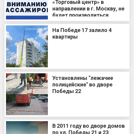
«Торговый центр» в
направлении в г. Москву, не
будет производиться
посадка и высадка
пассажиров
На Победе 17 залило 4
квартиры
Установлены "лежачие
полицейские" во дворе
Победы 22
В 2011 году во дворе домов
по ул. Победы 21 и 23