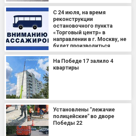
С 24 июля, на время
реконструкции
остановочного пункта
«Торговый центр» в
направлении в г. Москву, не
будет производиться
посадка и высадка
пассажиров
На Победе 17 залило 4
квартиры
Установлены "лежачие
полицейские" во дворе
Победы 22