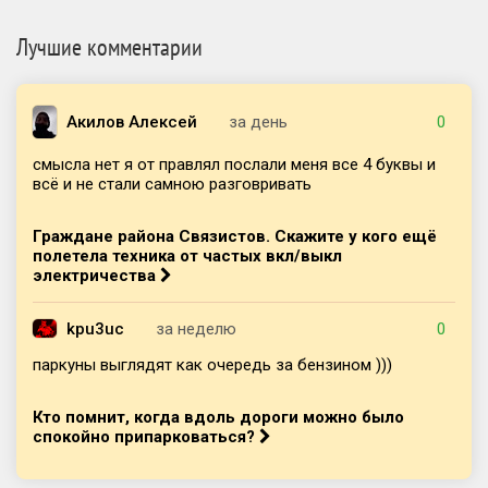
Лучшие комментарии
Акилов Алексей
за день
0
смысла нет я от правлял послали меня все 4 буквы и
всё и не стали самною разговривать
Граждане района Связистов. Скажите у кого ещё
полетела техника от частых вкл/выкл
электричества
kpu3uc
за неделю
0
паркуны выглядят как очередь за бензином )))
Кто помнит, когда вдоль дороги можно было
спокойно припарковаться?